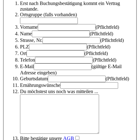
Erst nach Buchungsbestätigung kommt ein Vertrag
zustande.
Ortsgruppe (falls vorhanden)
Vorname
(Pflichtfeld)
Name
(Pflichtfeld)
Strasse, Nr.
(Pflichtfeld)
PLZ
(Pflichtfeld)
Ort
(Pflichtfeld)
Telefon
(Pflichtfeld)
E-Mail
(gültige E-Mail
Adresse eingeben)
Geburtsdatum
(Pflichtfeld)
Ernährungswünsche
Du möchstest uns noch was mitteilen ...
Bitte bestätige unsere
AGB