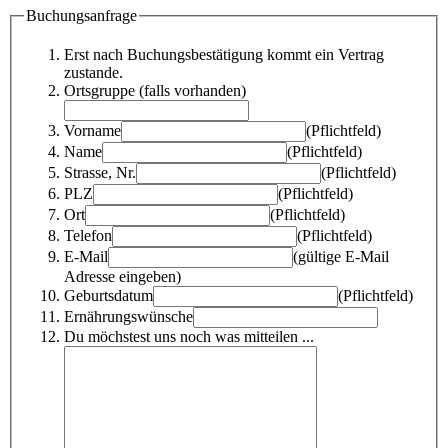
Buchungsanfrage
Erst nach Buchungsbestätigung kommt ein Vertrag
zustande.
Ortsgruppe (falls vorhanden)
Vorname
(Pflichtfeld)
Name
(Pflichtfeld)
Strasse, Nr.
(Pflichtfeld)
PLZ
(Pflichtfeld)
Ort
(Pflichtfeld)
Telefon
(Pflichtfeld)
E-Mail
(gültige E-Mail
Adresse eingeben)
Geburtsdatum
(Pflichtfeld)
Ernährungswünsche
Du möchstest uns noch was mitteilen ...