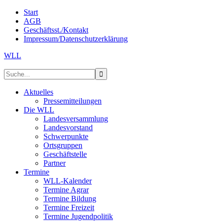
Start
AGB
Geschäftsst./Kontakt
Impressum/Datenschutzerklärung
WLL
Aktuelles
Pressemitteilungen
Die WLL
Landesversammlung
Landesvorstand
Schwerpunkte
Ortsgruppen
Geschäftstelle
Partner
Termine
WLL-Kalender
Termine Agrar
Termine Bildung
Termine Freizeit
Termine Jugendpolitik