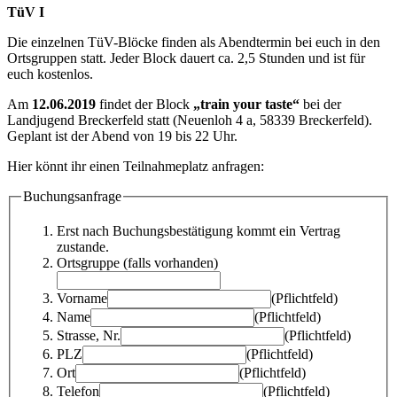
TüV I
Die einzelnen TüV-Blöcke finden als Abendtermin bei euch in den
Ortsgruppen statt. Jeder Block dauert ca. 2,5 Stunden und ist für
euch kostenlos.
Am
12.06.2019
findet der Block
„train your taste“
bei der
Landjugend Breckerfeld statt (Neuenloh 4 a, 58339 Breckerfeld).
Geplant ist der Abend von 19 bis 22 Uhr.
Hier könnt ihr einen Teilnahmeplatz anfragen:
Buchungsanfrage
Erst nach Buchungsbestätigung kommt ein Vertrag
zustande.
Ortsgruppe (falls vorhanden)
Vorname
(Pflichtfeld)
Name
(Pflichtfeld)
Strasse, Nr.
(Pflichtfeld)
PLZ
(Pflichtfeld)
Ort
(Pflichtfeld)
Telefon
(Pflichtfeld)