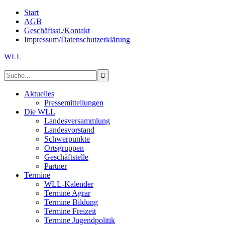
Start
AGB
Geschäftsst./Kontakt
Impressum/Datenschutzerklärung
WLL
Aktuelles
Pressemitteilungen
Die WLL
Landesversammlung
Landesvorstand
Schwerpunkte
Ortsgruppen
Geschäftstelle
Partner
Termine
WLL-Kalender
Termine Agrar
Termine Bildung
Termine Freizeit
Termine Jugendpolitik