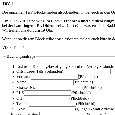
TüV I
Die einzelnen TüV-Blöcke finden als Abendtermin bei euch in den Orts
Am
25.09.2019
sind wir zum Block
„Finanzen und Versicherung“
bei der
Landjugend Pr. Oldendorf
zu Gast (Gutswassermühle Bad 
Wir treffen uns dort um 19 Uhr.
Wenn ihr an diesem Block teilnehmen möchtet, meldet euch bitte in 
Vielen Dank!
Buchungsanfrage
Erst nach Buchungsbestätigung kommt ein Vertrag zustande.
Ortsgruppe (falls vorhanden)
Vorname
(Pflichtfeld)
Name
(Pflichtfeld)
Strasse, Nr.
(Pflichtfeld)
PLZ
(Pflichtfeld)
Ort
(Pflichtfeld)
Telefon
(Pflichtfeld)
E-Mail
(gültige E-Mail Adresse
Geburtsdatum
(Pflichtfeld)