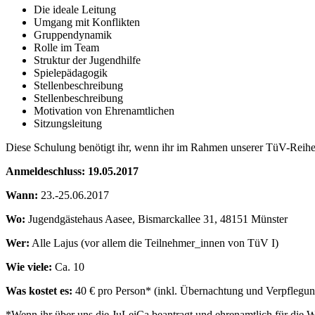
Die ideale Leitung
Umgang mit Konflikten
Gruppendynamik
Rolle im Team
Struktur der Jugendhilfe
Spielepädagogik
Stellenbeschreibung
Stellenbeschreibung
Motivation von Ehrenamtlichen
Sitzungsleitung
Diese Schulung benötigt ihr, wenn ihr im Rahmen unserer TüV-Reihe
Anmeldeschluss: 19.05.2017
Wann:
23.-25.06.2017
Wo:
Jugendgästehaus Aasee, Bismarckallee 31, 48151 Münster
Wer:
Alle Lajus (vor allem die Teilnehmer_innen von TüV I)
Wie viele:
Ca. 10
Was kostet es:
40 € pro Person* (inkl. Übernachtung und Verpflegun
*Wenn ihr über uns die JuLeiCa beantragt und ehrenamtlich für die W