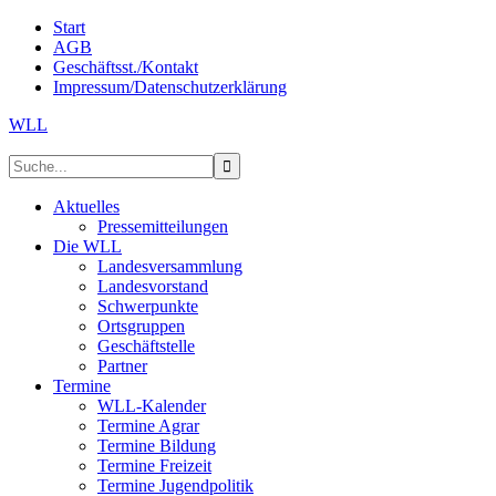
Start
AGB
Geschäftsst./Kontakt
Impressum/Datenschutzerklärung
WLL
Aktuelles
Pressemitteilungen
Die WLL
Landesversammlung
Landesvorstand
Schwerpunkte
Ortsgruppen
Geschäftstelle
Partner
Termine
WLL-Kalender
Termine Agrar
Termine Bildung
Termine Freizeit
Termine Jugendpolitik