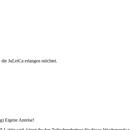
 die JuLeiCa erlangen möchtet.
g) Eigene Anreise!
LL tätig seid, könnt ihr den Teilnahmebeitrag für dieses Wochenende 