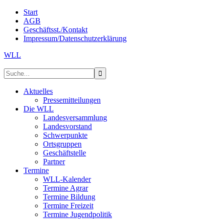
Start
AGB
Geschäftsst./Kontakt
Impressum/Datenschutzerklärung
WLL
Aktuelles
Pressemitteilungen
Die WLL
Landesversammlung
Landesvorstand
Schwerpunkte
Ortsgruppen
Geschäftstelle
Partner
Termine
WLL-Kalender
Termine Agrar
Termine Bildung
Termine Freizeit
Termine Jugendpolitik