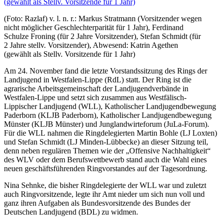
(Foto: Razlaf) v. l. n. r.: Markus Stratmann (Vorsitzender wegen
nicht möglicher Geschlechterparität für 1 Jahr), Ferdinand
Schulze Froning (für 2 Jahre Vorsitzender), Stefan Schmidt (für
2 Jahre stellv. Vorsitzender), Abwesend: Katrin Agethen
(gewählt als Stellv. Vorsitzende für 1 Jahr)
Am 24. November fand die letzte Vorstandssitzung des Rings der
Landjugend in Westfalen-Lippe (RdL) statt. Der Ring ist die
agrarische Arbeitsgemeinschaft der Landjugendverbände in
Westfalen-Lippe und setzt sich zusammen aus Westfälisch-
Lippischer Landjugend (WLL), Katholischer Landjugendbewegung
Paderborn (KLJB Paderborn), Katholischer Landjugendbewegung
Münster (KLJB Münster) und Junglandwirteforum (JuLa-Forum).
Für die WLL nahmen die Ringdelegierten Martin Bohle (LJ Loxten)
und Stefan Schmidt (LJ Minden-Lübbecke) an dieser Sitzung teil,
denn neben regulären Themen wie der „Offensive Nachhaltigkeit“
des WLV oder dem Berufswettbewerb stand auch die Wahl eines
neuen geschäftsführenden Ringvorstandes auf der Tagesordnung.
Nina Sehnke, die bisher Ringdelegierte der WLL war und zuletzt
auch Ringvorsitzende, legte ihr Amt nieder um sich nun voll und
ganz ihren Aufgaben als Bundesvorsitzende des Bundes der
Deutschen Landjugend (BDL) zu widmen.