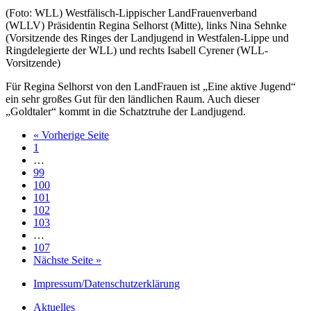
(Foto: WLL) Westfälisch-Lippischer LandFrauenverband
(WLLV) Präsidentin Regina Selhorst (Mitte), links Nina Sehnke
(Vorsitzende des Ringes der Landjugend in Westfalen-Lippe und
Ringdelegierte der WLL) und rechts Isabell Cyrener (WLL-
Vorsitzende)
Für Regina Selhorst von den LandFrauen ist „Eine aktive Jugend“
ein sehr großes Gut für den ländlichen Raum. Auch dieser
„Goldtaler“ kommt in die Schatztruhe der Landjugend.
« Vorherige Seite
1
…
99
100
101
102
103
…
107
Nächste Seite »
Impressum/Datenschutzerklärung
Aktuelles