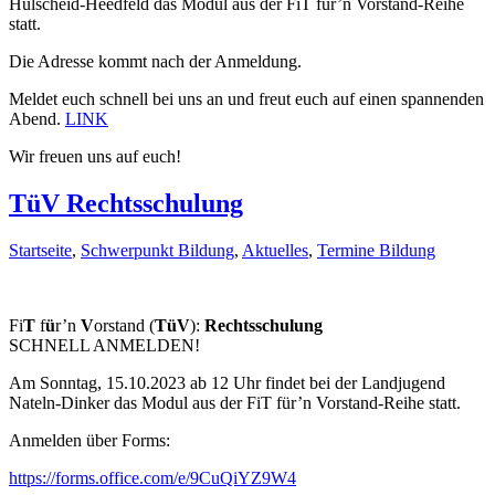
Hülscheid-Heedfeld das Modul aus der FiT für’n Vorstand-Reihe
statt.
Die Adresse kommt nach der Anmeldung.
Meldet euch schnell bei uns an und freut euch auf einen spannenden
Abend.
LINK
Wir freuen uns auf euch!
TüV Rechtsschulung
Startseite
,
Schwerpunkt Bildung
,
Aktuelles
,
Termine Bildung
Fi
T
f
ü
r’n
V
orstand (
TüV
):
Rechtsschulung
SCHNELL ANMELDEN!
Am Sonntag, 15.10.2023 ab 12 Uhr findet bei der Landjugend
Nateln-Dinker das Modul aus der FiT für’n Vorstand-Reihe statt.
Anmelden über Forms:
https://forms.office.com/e/9CuQiYZ9W4