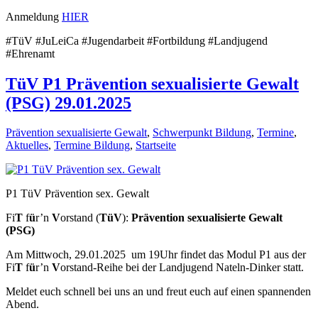
Anmeldung
HIER
#TüV #JuLeiCa #Jugendarbeit #Fortbildung #Landjugend
#Ehrenamt
TüV P1 Prävention sexualisierte Gewalt
(PSG) 29.01.2025
Prävention sexualisierte Gewalt
,
Schwerpunkt Bildung
,
Termine
,
Aktuelles
,
Termine Bildung
,
Startseite
P1 TüV Prävention sex. Gewalt
Fi
T
f
ü
r’n
V
orstand (
TüV
):
Prävention sexualisierte Gewalt
(PSG)
Am Mittwoch, 29.01.2025 um 19Uhr findet das Modul P1 aus der
Fi
T
f
ü
r’n
V
orstand-Reihe bei der Landjugend Nateln-Dinker statt.
Meldet euch schnell bei uns an und freut euch auf einen spannenden
Abend.