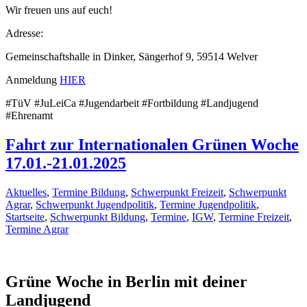
Wir freuen uns auf euch!
Adresse:
Gemeinschaftshalle in Dinker, Sängerhof 9, 59514 Welver
Anmeldung
HIER
#TüV #JuLeiCa #Jugendarbeit #Fortbildung #Landjugend
#Ehrenamt
Fahrt zur Internationalen Grünen Woche
17.01.-21.01.2025
Aktuelles
,
Termine Bildung
,
Schwerpunkt Freizeit
,
Schwerpunkt
Agrar
,
Schwerpunkt Jugendpolitik
,
Termine Jugendpolitik
,
Startseite
,
Schwerpunkt Bildung
,
Termine
,
IGW
,
Termine Freizeit
,
Termine Agrar
Grüne Woche in Berlin mit deiner
Landjugend