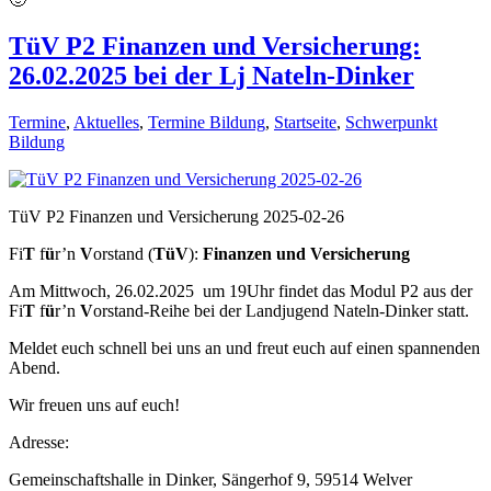
TüV P2 Finanzen und Versicherung:
26.02.2025 bei der Lj Nateln-Dinker
Termine
,
Aktuelles
,
Termine Bildung
,
Startseite
,
Schwerpunkt
Bildung
TüV P2 Finanzen und Versicherung 2025-02-26
Fi
T
f
ü
r’n
V
orstand (
TüV
):
Finanzen und Versicherung
Am Mittwoch, 26.02.2025 um 19Uhr findet das Modul P2 aus der
Fi
T
f
ü
r’n
V
orstand-Reihe bei der Landjugend Nateln-Dinker statt.
Meldet euch schnell bei uns an und freut euch auf einen spannenden
Abend.
Wir freuen uns auf euch!
Adresse:
Gemeinschaftshalle in Dinker, Sängerhof 9, 59514 Welver