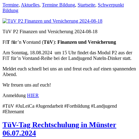
Termine
,
Aktuelles
,
Termine Bildung
,
Startseite
,
Schwerpunkt
Bildung
TüV P2 Finanzen und Versicherung 2024-08-18
Fi
T
f
ü
r’n
V
orstand (
TüV
):
Finanzen und Versicherung
Am Sonntag, 18.08.2024 um 15 Uhr findet das Modul P2 aus der
FiT für’n Vorstand-Reihe bei der Landjugend Nateln-Dinker statt.
Meldet euch schnell bei uns an und freut euch auf einen spannenden
Abend.
Wir freuen uns auf euch!
Anmeldung
HIER
#TüV #JuLeiCa #Jugendarbeit #Fortbildung #Landjugend
#Ehrenamt
TüV-Tag Rechtschulung in Münster
06.07.2024