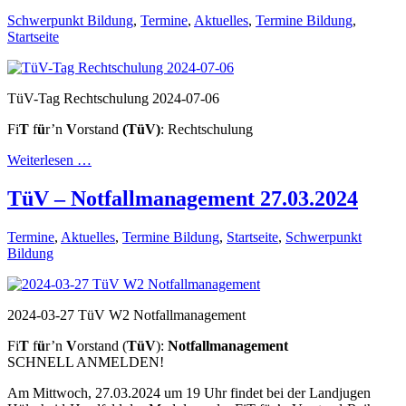
Schwerpunkt Bildung
,
Termine
,
Aktuelles
,
Termine Bildung
,
Startseite
TüV-Tag Rechtschulung 2024-07-06
Fi
T
f
ü
r’n
V
orstand
(TüV)
: Rechtschulung
Weiterlesen …
TüV – Notfallmanagement 27.03.2024
Termine
,
Aktuelles
,
Termine Bildung
,
Startseite
,
Schwerpunkt
Bildung
2024-03-27 TüV W2 Notfallmanagement
Fi
T
f
ü
r’n
V
orstand (
TüV
):
Notfallmanagement
SCHNELL ANMELDEN!
Am Mittwoch, 27.03.2024 um 19 Uhr findet bei der Landjugen