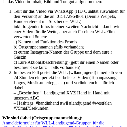
Ist das Video in Inhalt, Bild und Ton gut aufgenommen:
Teilt ihr das Video via WhatsApp (HD-Qualität auswählen für
den Versand) an die an: 015172964801 (Dennis Welpelo,
Bundesreferent mit Sitz bei der WLL)
inkl. folgender Infos in einer zweiten Nachricht – damit wir
euer Video für die Wette, aber auch für einen WLL-Film
verwerten können:
a) Namen und Funktion des Promis
b) Ortsgruppennamen (falls vorhanden)
c) eurem Instagram-Namen der Gruppe und dem eure:r
Gäst:in
c) Eure Aktion(sbeschreibung) (gebt ihr einen Namen oder
beschreibt sie kurz – falls vorhanden)
Im besten Fall postet die WLL (wllandjugend) innerhalb von
24 Stunden ein perfekt bearbeitetes Video (Tonanpassung,
Logos, Musik-unterlegt, … ) und verlinkt euch natürlich
dabei.
– „Beschriften“: Landjugend XYZ Hand in Hand mit
unserem ABC
– Hashtags: #handinhand #wll #landjugend #westfalen
#75mal75sekunden
Wir sind dabei (Ortsgruppenanmeldung):
Anmeldeformular für WLL-Landjugend-Gruppen für die