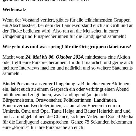
Wetteinsatz
Wenn der Vorstand verliert, gibt es für alle teilnehmenden Gruppen
ein Abschlussfest, bei dem der Landesvorstand euch am Grill und an
der Theke bedienen wird. Also ran an die Menschen in eurer
Umgebung und Fürsprecher:innen für die Landjugend sammeln!
Wie geht das und was springt für die Ortsgruppen dabei raus?
Macht vom
24. Mai bis 06. Oktober 2024
, mindestens eine Aktion
oder trefft eure Fürsprecher:innen. Ihr dürft natürlich und gerne auch
mehrere Interviews machen und natürlich und so weitere Statements
sammeln.
Bindet Personen aus eurer Umgebung, z.B. in eine eurer Aktionen,
ein, ladet euch zu einem Gespräch ein oder verbringt einen Abend
mit ihnen und zeigt ihnen, was Landjugend (aus)macht:
Bürgermeisterin, Ortsvorsteher, Politiker:innen, Landfrauen,
Bauernverbandsvertreter:innen, … auf allen Ebenen in eurem
Umkreis, Oma und Opa, Tante Helga und Bauer Heinrich und und
und … und gebt ihnen die Chance, sich per Video und Social Media
für die Landjugend auszusprechen. Ganze 75 Sekunden bekommen
eure „Promis“ für ihre Fürsprache an euch!