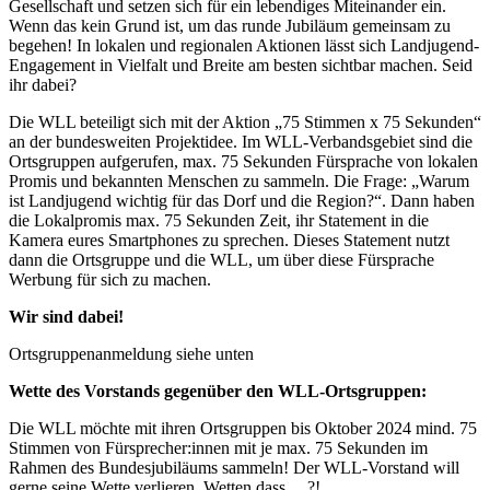
Gesellschaft und setzen sich für ein lebendiges Miteinander ein.
Wenn das kein Grund ist, um das runde Jubiläum gemeinsam zu
begehen! In lokalen und regionalen Aktionen lässt sich Landjugend-
Engagement in Vielfalt und Breite am besten sichtbar machen. Seid
ihr dabei?
Die WLL beteiligt sich mit der Aktion „75 Stimmen x 75 Sekunden“
an der bundesweiten Projektidee. Im WLL-Verbandsgebiet sind die
Ortsgruppen aufgerufen, max. 75 Sekunden Fürsprache von lokalen
Promis und bekannten Menschen zu sammeln. Die Frage: „Warum
ist Landjugend wichtig für das Dorf und die Region?“. Dann haben
die Lokalpromis max. 75 Sekunden Zeit, ihr Statement in die
Kamera eures Smartphones zu sprechen. Dieses Statement nutzt
dann die Ortsgruppe und die WLL, um über diese Fürsprache
Werbung für sich zu machen.
Wir sind dabei!
Ortsgruppenanmeldung siehe unten
Wette des Vorstands gegenüber den WLL-Ortsgruppen:
Die WLL möchte mit ihren Ortsgruppen bis Oktober 2024 mind. 75
Stimmen von Fürsprecher:innen mit je max. 75 Sekunden im
Rahmen des Bundesjubiläums sammeln! Der WLL-Vorstand will
gerne seine Wette verlieren. Wetten dass …?!