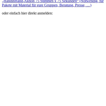
„HandinHand-Aktion 75 Stimmen x 75 Sekunden“ (Notwendig, für
Pakete mit Material für eure Gruppen, Beratung, Presse, …)
oder einfach hier direkt anmelden: