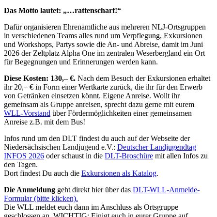
Das Motto lautet: „…rattenscharf!“
Dafür organisieren Ehrenamtliche aus mehreren NLJ-Ortsgruppen
in verschiedenen Teams alles rund um Verpflegung, Exkursionen
und Workshops, Partys sowie die An- und Abreise, damit im Juni
2026 der Zeltplatz Alpha One im zentralen Weserbergland ein Ort
für Begegnungen und Erinnerungen werden kann.
Diese Kosten: 130,– €.
Nach dem Besuch der Exkursionen erhaltet
ihr 20,– € in Form einer Wertkarte zurück, die ihr für den Erwerb
von Getränken einsetzen könnt. Eigene Anreise. Wollt ihr
gemeinsam als Gruppe anreisen, sprecht dazu gerne mit eurem
WLL-Vorstand
über Fördermöglichkeiten einer gemeinsamen
Anreise z.B. mit dem Bus!
Infos rund um den DLT findest du auch auf der Webseite der
Niedersächsischen Landjugend e.V.:
Deutscher Landjugendtag
INFOS 2026
oder schaust in die
DLT-Broschüre
mit allen Infos zu
den Tagen.
Dort findest Du auch die
Exkursionen als Katalog
.
Die Anmeldung
geht direkt hier über das
DLT-WLL-Anmelde-
Formular (bitte klicken).
Die WLL meldet euch dann im Anschluss als Ortsgruppe
geschlossen an. WICHTIG: Einigt euch in eurer Gruppe auf