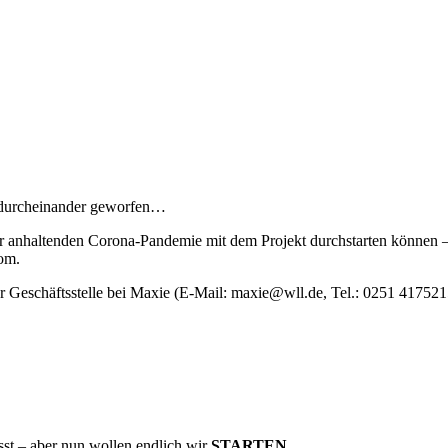
l durcheinander geworfen…
 anhaltenden Corona-Pandemie mit dem Projekt durchstarten können –
oom.
er Geschäftsstelle bei Maxie (E-Mail: maxie@wll.de, Tel.: 0251 417521
sst – aber nun wollen endlich wir
STARTEN