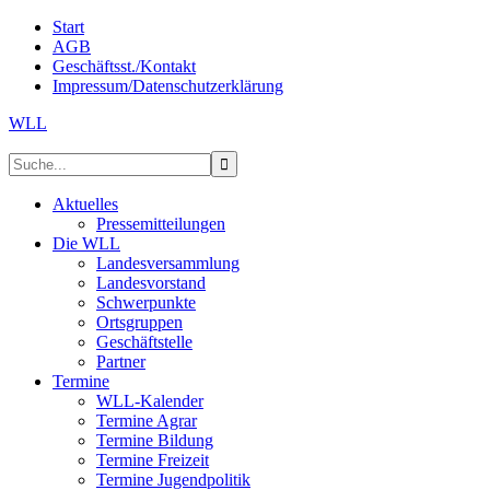
Start
AGB
Geschäftsst./Kontakt
Impressum/Datenschutzerklärung
WLL
Aktuelles
Pressemitteilungen
Die WLL
Landesversammlung
Landesvorstand
Schwerpunkte
Ortsgruppen
Geschäftstelle
Partner
Termine
WLL-Kalender
Termine Agrar
Termine Bildung
Termine Freizeit
Termine Jugendpolitik