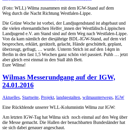
(Foto: WLL) Wilma zusammen mit dem IGW-Stand auf dem
Weg durch die Nacht Richtung Westfalen-Lippe.
Die Grüne Woche ist vorbei, der Landjugendstand ist abgebaut und
die vielen ehrenamtlichen Helfer_innen der Westfälisch-Lippischen
Landjugend e.V. am Stand sind auf dem Weg nach Westfalen-Lippe.
Von da kam nämlich der diesjährige BDL-IGW-Stand, auf dem viel
besprochen, erklärt, gerätzelt, gelacht, Hände geschüttelt, geplant,
überzeugt, gefragt, … wurde. Unterm Strich ist auf den 14qm in
Berlin in den fast 1,5 Wochen ganz schön viel passiert. Puhh … jetzt
aber gleich erst einmal in den Stall ähh Bett.
Eure Wilma!
Wilmas Messerundgang auf der IGW,
24.01.2016
Aktuelles
,
Startseite
,
Projekt
,
landgestalten
,
wilmaunterwegs
,
IGW
Eine Rückblende unserer WLL-Kolumnistin Wilma zur IGW:
Am letzten IGW-Tag hat Wilma sich noch einmal auf den Weg über
die Messe gemacht. Die Hallen der benachbarten Bundesländer hat
sie sich dabei genauer angeschaut.