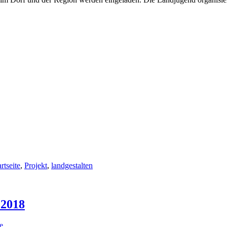
artseite
,
Projekt
,
landgestalten
.2018
te