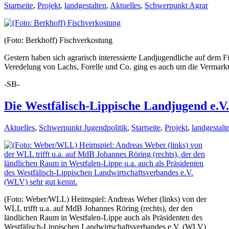
Startseite
,
Projekt
,
landgestalten
,
Aktuelles
,
Schwerpunkt Agrar
(Foto: Berkhoff) Fischverkostung
Gestern haben sich agrarisch interessierte Landjugendliche auf dem
Veredelung von Lachs, Forelle und Co. ging es auch um die Vermarkt
-SB-
Die Westfälisch-Lippische Landjugend e.
Aktuelles
,
Schwerpunkt Jugendpolitik
,
Startseite
,
Projekt
,
landgestalt
(Foto: Weber/WLL) Heimspiel: Andreas Weber (links) von der
WLL trifft u.a. auf MdB Johannes Röring (rechts), der den
ländlichen Raum in Westfalen-Lippe auch als Präsidenten des
Westfälisch-Lippischen Landwirtschaftsverbandes e.V. (WLV)