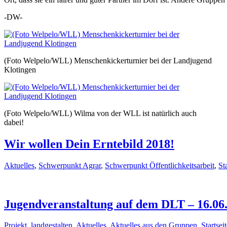
-DW-
(Foto Welpelo/WLL) Menschenkickerturnier bei der Landjugend
Klotingen
(Foto Welpelo/WLL) Wilma von der WLL ist natürlich auch
dabei!
Wir wollen Dein Erntebild 2018!
Aktuelles
,
Schwerpunkt Agrar
,
Schwerpunkt Öffentlichkeitsarbeit
,
St
Jugendveranstaltung auf dem DLT – 16.06
Projekt
,
landgestalten
,
Aktuelles
,
Aktuelles aus den Gruppen
,
Startsei