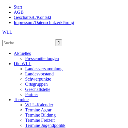
Start
AGB
Geschäftsst./Kontakt
Impressum/Datenschutzerklärung
WLL
Aktuelles
Pressemitteilungen
Die WLL
Landesversammlung
Landesvorstand
Schwerpunkte
Ortsgruppen
Geschäftstelle
Partner
Termine
WLL-Kalender
Termine Agrar
Termine Bildung
Termine Freizeit
Termine Jugendpolitik