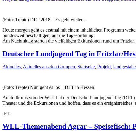
(Foto: Trepte) DLT 2018 – Es geht weiter…
Heute morgen geht es erstmal mit einem inhaltlichen Programm weite
bundesweit beschäftigen, auf die Tagesordnung.
Am Nachmittag starten die vielfältigen Exkursionen rund um Fritzlar.
Deutscher Landjugend Tag in Fritzlar/Hes
Aktuelles
,
Aktuelles aus den Gruppen
,
Startseite
,
Projekt
,
landgestalt
(Foto: Trepte) Nun geht es los – DLT in Hessen
Auch für uns von der WLL hat der Deutsche Landjugend Tag (DLT) an
Theater und die Exkursionen und hoffen, dass es ein ereignisreiches
-FT-
WLL-Themenabend Agrar – Speisefisch: P