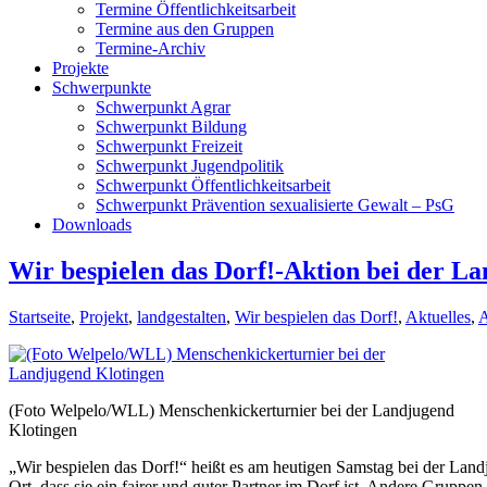
Termine Öffentlichkeitsarbeit
Termine aus den Gruppen
Termine-Archiv
Projekte
Schwerpunkte
Schwerpunkt Agrar
Schwerpunkt Bildung
Schwerpunkt Freizeit
Schwerpunkt Jugendpolitik
Schwerpunkt Öffentlichkeitsarbeit
Schwerpunkt Prävention sexualisierte Gewalt – PsG
Downloads
Wir bespielen das Dorf!-Aktion bei der La
Startseite
,
Projekt
,
landgestalten
,
Wir bespielen das Dorf!
,
Aktuelles
,
A
(Foto Welpelo/WLL) Menschenkickerturnier bei der Landjugend
Klotingen
„Wir bespielen das Dorf!“ heißt es am heutigen Samstag bei der La
Ort, dass sie ein fairer und guter Partner im Dorf ist. Andere Gruppe