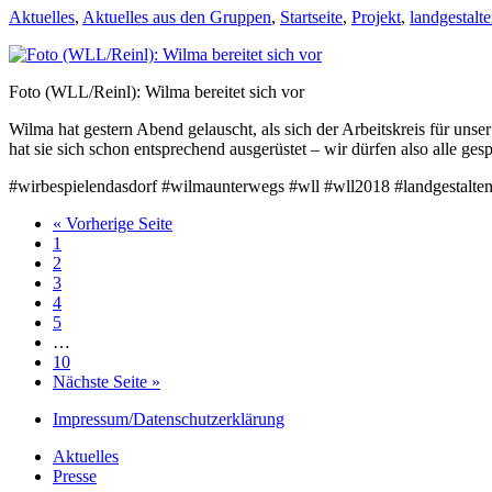
Aktuelles
,
Aktuelles aus den Gruppen
,
Startseite
,
Projekt
,
landgestalt
Foto (WLL/Reinl): Wilma bereitet sich vor
Wilma hat gestern Abend gelauscht, als sich der Arbeitskreis für uns
hat sie sich schon entsprechend ausgerüstet – wir dürfen also alle gesp
#wirbespielendasdorf #wilmaunterwegs #wll #wll2018 #landgestalte
« Vorherige Seite
1
2
3
4
5
…
10
Nächste Seite »
Impressum/Datenschutzerklärung
Aktuelles
Presse