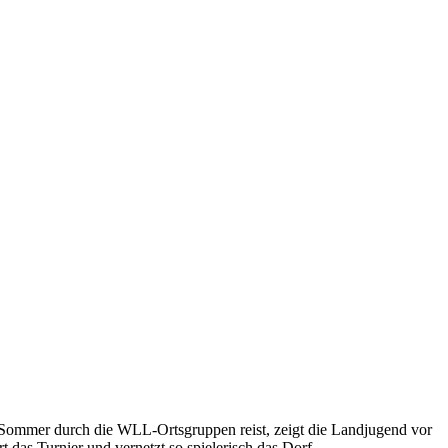
Sommer durch die WLL-Ortsgruppen reist, zeigt die Landjugend vor
 das Turnier und vernetzt so spielerisch das Dorf.