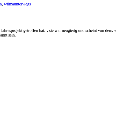
en
,
wilmaunterwegs
er Jahresprojekt getroffen hat… sie war neugierig und scheint von dem,
annt sein.
n