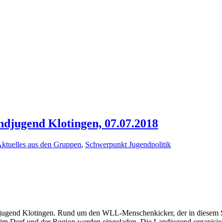
ndjugend Klotingen, 07.07.2018
ktuelles aus den Gruppen
,
Schwerpunkt Jugendpolitik
ndjugend Klotingen. Rund um den WLL-Menschenkicker, der in diesem 
n im Dorf und der Region werden eingeladen. Die Landjugend organisiert