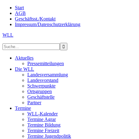
Start
AGB
Geschäftsst./Kontakt
Impressum/Datenschutzerklärung
WLL
Aktuelles
Pressemitteilungen
Die WLL
Landesversammlung
Landesvorstand
Schwerpunkte
Ortsgruppen
Geschäftstelle
Partner
Termine
WLL-Kalender
Termine Agrar
Termine Bildung
Termine Freizeit
Termine Jugendpolitik