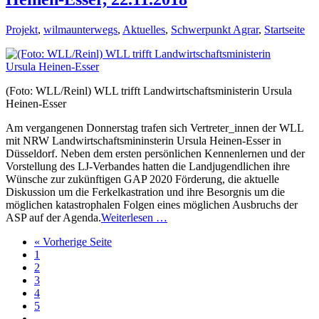
Projekt
,
wilmaunterwegs
,
Aktuelles
,
Schwerpunkt Agrar
,
Startseite
(Foto: WLL/Reinl) WLL trifft Landwirtschaftsministerin Ursula
Heinen-Esser
Am vergangenen Donnerstag trafen sich Vertreter_innen der WLL
mit NRW Landwirtschaftsmininsterin Ursula Heinen-Esser in
Düsseldorf. Neben dem ersten persönlichen Kennenlernen und der
Vorstellung des LJ-Verbandes hatten die Landjugendlichen ihre
Wünsche zur zukünftigen GAP 2020 Förderung, die aktuelle
Diskussion um die Ferkelkastration und ihre Besorgnis um die
möglichen katastrophalen Folgen eines möglichen Ausbruchs der
ASP auf der Agenda.
Weiterlesen …
« Vorherige Seite
1
2
3
4
5
…