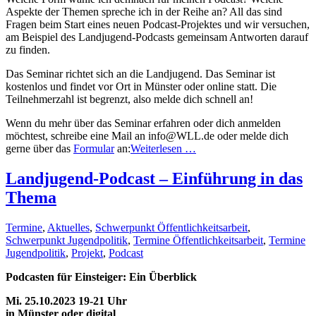
Aspekte der Themen spreche ich in der Reihe an? All das sind
Fragen beim Start eines neuen Podcast-Projektes und wir versuchen,
am Beispiel des Landjugend-Podcasts gemeinsam Antworten darauf
zu finden.
Das Seminar richtet sich an die Landjugend. Das Seminar ist
kostenlos und findet vor Ort in Münster oder online statt. Die
Teilnehmerzahl ist begrenzt, also melde dich schnell an!
Wenn du mehr über das Seminar erfahren oder dich anmelden
möchtest, schreibe eine Mail an info@WLL.de oder melde dich
gerne über das
Formular
an:
Weiterlesen …
Landjugend-Podcast – Einführung in das
Thema
Termine
,
Aktuelles
,
Schwerpunkt Öffentlichkeitsarbeit
,
Schwerpunkt Jugendpolitik
,
Termine Öffentlichkeitsarbeit
,
Termine
Jugendpolitik
,
Projekt
,
Podcast
Podcasten für Einsteiger: Ein Überblick
Mi. 25.10.2023 19-21 Uhr
in Münster oder digital