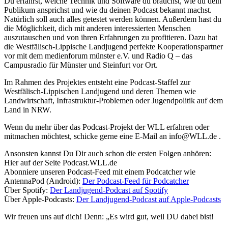
Du erfährst, welche Technik und Software du brauchst, wie du dein
Publikum ansprichst und wie du deinen Podcast bekannt machst.
Natürlich soll auch alles getestet werden können. Außerdem hast du
die Möglichkeit, dich mit anderen interessierten Menschen
auszutauschen und von ihren Erfahrungen zu profitieren. Dazu hat
die Westfälisch-Lippische Landjugend perfekte Kooperationspartner
vor mit dem medienforum münster e.V. und Radio Q – das
Campusradio für Münster und Steinfurt vor Ort.
Im Rahmen des Projektes entsteht eine Podcast-Staffel zur
Westfälisch-Lippischen Landjugend und deren Themen wie
Landwirtschaft, Infrastruktur-Problemen oder Jugendpolitik auf dem
Land in NRW.
Wenn du mehr über das Podcast-Projekt der WLL erfahren oder
mitmachen möchtest, schicke gerne eine E-Mail an info@WLL.de .
Ansonsten kannst Du Dir auch schon die ersten Folgen anhören:
Hier auf der Seite Podcast.WLL.de
Abonniere unseren Podcast-Feed mit einem Podcatcher wie
AntennaPod (Android):
Der Podcast-Feed für Podcatcher
Über Spotify:
Der Landjugend-Podcast auf Spotify
Über Apple-Podcasts:
Der Landjugend-Podcast auf Apple-Podcasts
Wir freuen uns auf dich! Denn: „Es wird gut, weil DU dabei bist!