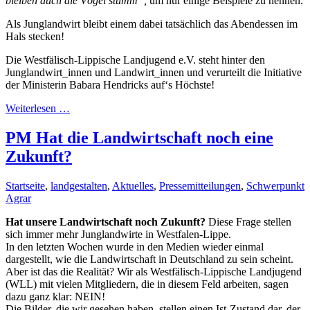
bleiben auch die Vögel stumm“,
um nur einige Beispiele zu nennen.
Als Junglandwirt bleibt einem dabei tatsächlich das Abendessen im
Hals stecken!
Die Westfälisch-Lippische Landjugend e.V. steht hinter den
Junglandwirt_innen und Landwirt_innen und verurteilt die Initiative
der Ministerin Babara Hendricks auf‘s Höchste!
Weiterlesen …
PM Hat die Landwirtschaft noch eine
Zukunft?
Startseite
,
landgestalten
,
Aktuelles
,
Pressemitteilungen
,
Schwerpunkt
Agrar
Hat unsere Landwirtschaft noch Zukunft?
Diese Frage stellen
sich immer mehr Junglandwirte in Westfalen-Lippe.
In den letzten Wochen wurde in den Medien wieder einmal
dargestellt, wie die Landwirtschaft in Deutschland zu sein scheint.
Aber ist das die Realität? Wir als Westfälisch-Lippische Landjugend
(WLL) mit vielen Mitgliedern, die in diesem Feld arbeiten, sagen
dazu ganz klar: NEIN!
Die Bilder, die wir gesehen haben, stellen einen Ist-Zustand dar, der,