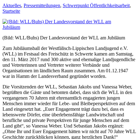
Aktuelles
,
Pressemitteilungen
,
Schwerpunkt Öffentlichkeitsarbeit
,
Startseite
(Bild: WLL/Buhs) Der Landesvorstand der WLL am Jubiläum
Zum Jubiläumsball der Westfälisch-Lippischen Landjugend e.V.
(WLL) im Festsaal des Freischütz in Schwerte kamen am Samstag,
den 11. März 2017 rund 300 aktive und ehemalige Landjugendliche
und Vetreterinnen und Vertreter weiterer Verbände und
Organisationen im ländlichen Raum zusammen. Am 01.12.1947
war in Hamm der Landesverband gegründet worden.
Die Vorsitzenden der WLL, Sebastian Jakobs und Vanessa Weber,
begrüßten die Gäste und betonten dabei, dass sich die WLL in den
vergangenen 70 Jahren mit ehrenamtlich engagierten jungen
Menschen immer wieder für Lebe- und Bleibeperspektiven auf dem
Land eingesetzt hat. „Euer Engagement trägt dazu bei, dass es
lebenswerte Dörfer, eine überlebensfähige Landwirtschaft und
berufliche und private Perspektiven für junge Menschen auf dem
Land gibt“, so Vanessa Weber. Und Sebastian Jakobs ergänzt:
„Ohne Ihr und Euer Engagement hätten wir nicht auf 70 Jahre WLL
Geschichte zurückblicken können, ganz herzlichen Dank!“