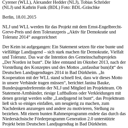
Cyrener (WLL), Alexander Hedder (NLJ), Tobias Schröder
(NLJ) und Kathrin Funk (BDL) Foto: BDL-Gräschke
Berlin, 18.01.2015
NLJ und WLL werden für das Projekt mit dem Ernst-Engelbrecht-
Greve-Preis und dem Toleranzpreis „Aktiv für Demokratie und
Toleranz 2014“ ausgezeichnet
Der Keim ist aufgegangen: Ein Statement setzen für eine bunte und
vielfältige Landjugend – sich stark machen für Demokratie, Vielfalt
und Toleranz. Das war die Intention des Gemeinschaftsprojekts
„Der Norden ist bunt“. Die Idee entstand im Oktober 2013, nach der
Vorstellung des Konzeptes und des Mottos „unfassbar bun(d)t“ des
Deutschen Landjugendtages 2014 in Bad Dürkheim. „In
Kooperation mit der WLL stand schnell fest, dass wir dieses Motto
in unsere Verbände tragen müssen“, berichtet Janina Bauke,
Bundesjugendreferentin der NLJ und Mitglied im Projektteam. Ob
Statement-Armbänder, riesige Luftballons oder Verkleidungen mit
denen gezeigt werden sollte „Landjugend ist bunt“, das Projektteam
ließ sich so einiges einfallen, um neugierig zu machen, zum
Nachdenken anzuregen und andere zu motivieren, Stellung zu
beziehen. Mit einem bunten Rahmenprogramm endete das durch das
Niedersächsische Förderprogramm Generation 2.0 unterstützte
Projekt beim Deutschen Landjugendtag in Bad Dürkheim.