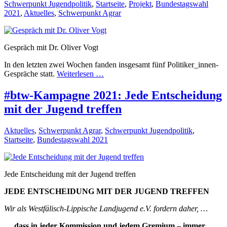
Schwerpunkt Jugendpolitik
,
Startseite
,
Projekt
,
Bundestagswahl
2021
,
Aktuelles
,
Schwerpunkt Agrar
Gespräch mit Dr. Oliver Vogt
In den letzten zwei Wochen fanden insgesamt fünf Politiker_innen-
Gespräche statt.
Weiterlesen …
#btw-Kampagne 2021: Jede Entscheidung
mit der Jugend treffen
Aktuelles
,
Schwerpunkt Agrar
,
Schwerpunkt Jugendpolitik
,
Startseite
,
Bundestagswahl 2021
Jede Entscheidung mit der Jugend treffen
JEDE ENTSCHEIDUNG MIT DER JUGEND TREFFEN
Wir als Westfälisch-Lippische Landjugend e.V. fordern daher, …
…
dass in jeder Kommission und jedem Gremium – immer,